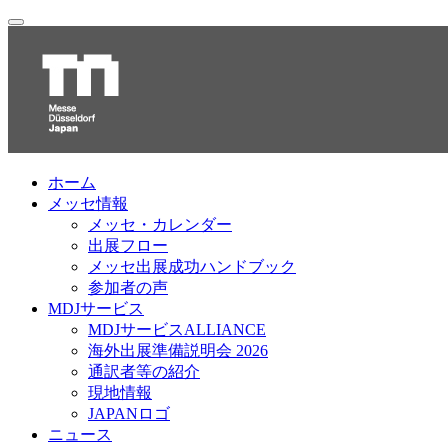
ホーム
メッセ情報
メッセ・カレンダー
出展フロー
メッセ出展成功ハンドブック
参加者の声
MDJサービス
MDJサービスALLIANCE
海外出展準備説明会 2026
通訳者等の紹介
現地情報
JAPANロゴ
ニュース