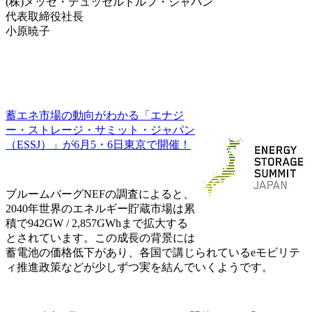
(株)メッセ・デュッセルドルフ・ジャパン
代表取締役社長
小原暁子
蓄エネ市場の動向がわかる「エナジ
ー・ストレージ・サミット・ジャパン
（ESSJ）」が6月5・6日東京で開催！
ブルームバーグNEFの調査によると、
2040年世界のエネルギー貯蔵市場は累
積で942GW / 2,857GWhまで拡大する
とされています。この成長の背景には
蓄電池の価格低下があり、各国で講じられているeモビリテ
ィ推進政策などが少しずつ実を結んでいくようです。