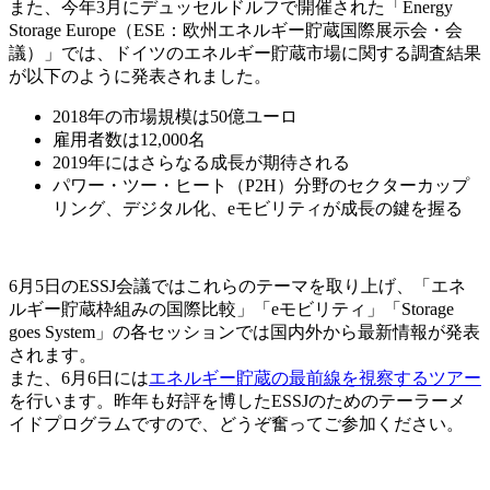
また、今年3月にデュッセルドルフで開催された「Energy
Storage Europe（ESE：欧州エネルギー貯蔵国際展示会・会
議）」では、ドイツのエネルギー貯蔵市場に関する調査結果
が以下のように発表されました。
2018年の市場規模は50億ユーロ
雇用者数は12,000名
2019年にはさらなる成長が期待される
パワー・ツー・ヒート（P2H）分野のセクターカップ
リング、デジタル化、eモビリティが成長の鍵を握る
6月5日のESSJ会議ではこれらのテーマを取り上げ、「エネ
ルギー貯蔵枠組みの国際比較」「eモビリティ」「Storage
goes System」の各セッションでは国内外から最新情報が発表
されます。
また、6月6日には
エネルギー貯蔵の最前線を視察するツアー
を行います。昨年も好評を博したESSJのためのテーラーメ
イドプログラムですので、どうぞ奮ってご参加ください。