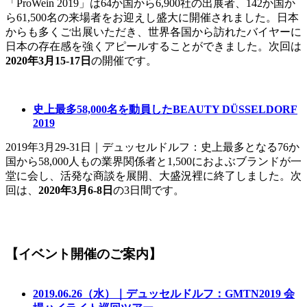
「ProWein 2019」は64か国から6,900社の出展者、142か国か
ら61,500名の来場者をお迎えし盛大に開催されました。日本
からも多くご出展いただき、世界各国から訪れたバイヤーに
日本の存在感を強くアピールすることができました。次回は
2020年3月15-17日
の開催です。
史上最多58,000名を動員したBEAUTY DÜSSELDORF
2019
2019年3月29-31日｜デュッセルドルフ：史上最多となる76か
国から58,000人もの業界関係者と1,500におよぶブランドが一
堂に会し、活発な商談を展開、大盛況裡に終了しました。次
回は、
2020年3月6-8日
の3日間です。
【イベント開催のご案内】
2019.06.26（水）｜デュッセルドルフ：GMTN2019 会