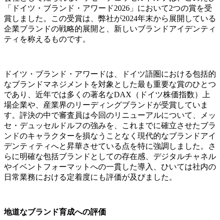
「ドイツ・ブランド・アワード2026」において2つの賞を受
賞しました。この受賞は、弊社が2024年末から展開している
企業ブランドの戦略的展開と、新しいブランドアイデンティ
ティを称えるものです。
ドイツ・ブランド・アワードは、ドイツ語圏における包括的
なブランドマネジメントを対象とした最も重要な賞のひとつ
であり、近年では多くの著名なDAX（ドイツ株価指数）上
場企業や、産業界のリーディングブランドが受賞していま
す。評決の中で審査員は今回のリニューアルについて、メッ
セ・デュッセルドルフの強みを、これまでに確立させたブラ
ンドのキャラクターを損なうことなく現代的なブランドアイ
デンティティへと昇華させている点を特に強調しました。さ
らに明確な包括ブランドとしての存在感、デジタルチャネル
やイベントフォーマットへの一貫した導入、ひいては社内の
日常業務における定着度にも評価が及びました。
地道なブランド育成への評価