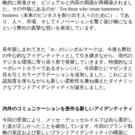
略的に前進させ、ビジュアルと内容の両面が再構築されまし
た。その中核にあるのが「For those who create tomorrow’s
business（未来のビジネスを創り出す人々のために）」であ
り、人々、市場、そしてイノベーションを繋ぐ架け橋になる
という弊社の真摯な想いを表現しています。
長年親しまれてきた「m」のシンボルマークは、今後も弊社
の中心的なアイデンティティとして引き継ぎながら、現代の
デジタル環境に寄り添う形で発展していきます。特徴的なコ
ーポレートカラーであるオレンジに、今回新たにマゼンタと
目を引くカラーグラデーションを追加しました。これにより
認知度を保ちながらも新しい柔軟性を兼ね備えたダイナミッ
クなブランドアイデンティティが誕生しました。
内外のコミュニケーションを形作る新しいアイデンティティ
今回の受賞により、メッセ・デュッセルドルフは自ら選択し
た道が正しかったことを確信しています。今回のブランド戦
略の策定および新しいブランドアイデンティティの構築に