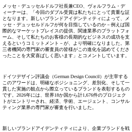
メッセ・デュッセルドルフ社長兼CEO、ヴォルフラム・デ
ィーナーは、「今回のダブル受賞は私たちにとって貴重な証
となります。新しいブランドアイデンティティによって、メ
ッセ・デュッセルドルフが何を目指しているのか－例えば国
際的なマーケットプレイスの提供、関連業界のプラットフォ
ーム、そして私たちのお客様の長期的なビジネスの成功を支
えるというコミットメント－が、より明確になりました。第
三者機関の専門家の審査員の皆様がこの進化を認めてくださ
ったことを大変喜ばしく思います」とコメントしています。
ドイツデザイン評議会（German Design Council）が主宰する
このアワードは、明確なポジショニング、差別化、そして一
貫した実施の観点から際立っているブランドを表彰するもの
です。2026年には、世界18か国から計1,676件のプロジェク
トがエントリーされ、経済、学術、エージェント、コンサル
ティング業界の専門家が審査を行いました。
新しいブランドアイデンティティにより、企業ブランドを戦