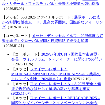
ル・リテール・フェスティバル～未来の小売業へ強い刺激
（2026.03.06）
【メッセ】boot 2026 ファイナルレポート：
展示ホールに広
がる好調な販売ムード、最高の雰囲気、国際的なフィーリン
グ
（2026.01.27）
【コーポレート】
メッセ・デュッセルドルフ、2025年度も好
調を維持：グローバル展開と投資戦略で成長を加速
（2026.01.21）
【コーポレート】
2026/27年度UFI（国際見本市連盟）
会長 ヴォルフラム・N・ディーナーに聞く3つの問い
（2025.11.26)
【メッセ】
ファイナルレポート：
MEDICA/COMPAMED 2025, MEDICAはヘルス業界の
トレンドを創出、2026年さらに進化
(2025.12.10)
【メッセ】
ファイナルレポート：A＋A 2025 安全・健
康で現代的なはたらく環境の新たな基準を確立
(2025.11.07)
【メッセ】
ファイナルレポート：REHACARE 2025 –
国際的なダイバーシティとイノベーションに出会う