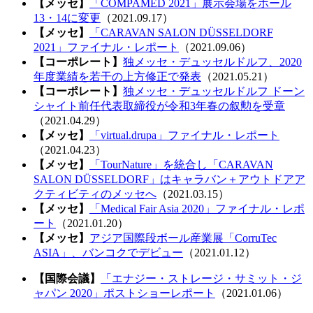
【メッセ】
「COMPAMED 2021」展示会場をホール
13・14に変更
（2021.09.17）
【メッセ】
「CARAVAN SALON DÜSSELDORF
2021」ファイナル・レポート
（2021.09.06）
【コーポレート】
独メッセ・デュッセルドルフ、2020
年度業績を若干の上方修正で発表
（2021.05.21）
【コーポレート】
独メッセ・デュッセルドルフ ドーン
シャイト前任代表取締役が令和3年春の叙勲を受章
（2021.04.29）
【メッセ】
「virtual.drupa」ファイナル・レポート
（2021.04.23）
【メッセ】
「TourNature」を統合し「CARAVAN
SALON DÜSSELDORF」はキャラバン＋アウトドアア
クティビティのメッセへ
（2021.03.15）
【メッセ】
「Medical Fair Asia 2020」ファイナル・レポ
ート
（2021.01.20）
【メッセ】
アジア国際段ボール産業展「CorruTec
ASIA」、バンコクでデビュー
（2021.01.12）
【国際会議】
「エナジー・ストレージ・サミット・ジ
ャパン 2020」ポストショーレポート
（2021.01.06）