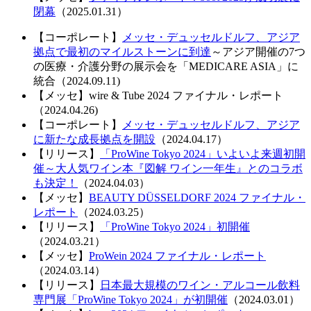
閉幕
（
2025.01.31
）
【コーポレート】
メッセ・デュッセルドルフ、アジア
拠点で最初のマイルストーンに到達
～アジア開催の7つ
の医療・介護分野の展示会を「MEDICARE ASIA」に
統合（2024.09.11)
【メッセ】wire & Tube 2024 ファイナル・レポート
（2024.04.26)
【コーポレート】
メッセ・デュッセルドルフ、アジア
に新たな成長拠点を開設
（2024.04.17）
【リリース】
「ProWine Tokyo 2024」いよいよ来週初開
催～大人気ワイン本『図解 ワイン一年生』とのコラボ
も決定！
（2024.04.03）
【メッセ】
BEAUTY DÜSSELDORF 2024 ファイナル・
レポート
（2024.03.25）
【リリース】
「ProWine Tokyo 2024」初開催
（2024.03.21）
【メッセ】
ProWein 2024 ファイナル・レポート
（2024.03.14）
【リリース】
⽇本最⼤規模のワイン・アルコール飲料
専⾨展「ProWine Tokyo 2024」が初開催
（2024.03.01）