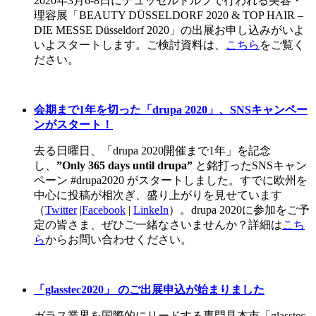
2020年3月6-8日にデュッセルドルフで行われる美容・
理容展「BEAUTY DÜSSELDORF 2020 & TOP HAIR –
DIE MESSE Düsseldorf 2020」の出展お申し込みがいよ
いよスタートします。ご検討資料は、
こちら
をご覧く
ださい。
会期まで1年を切った「drupa 2020」、SNSキャンペー
ンがスタート！
去る日曜日、「drupa 2020開催まで1年」を記念
し、
”Only 365 days until drupa”
と銘打ったSNSキャン
ペーン #drupa2020 がスタートしました。すでに欧州を
中心に投稿が相次ぎ、盛り上がりを見せています
（
Twitter
|
Facebook
|
LinkeIn
）。drupa 2020に参加をご予
定の皆さま、ぜひご一緒なさいませんか？詳細は
こち
ら
からお問い合わせください。
「glasstec2020」 のご出展申込が始まりました
ガラス業界を国際的にリードする専門見本市「glasstec