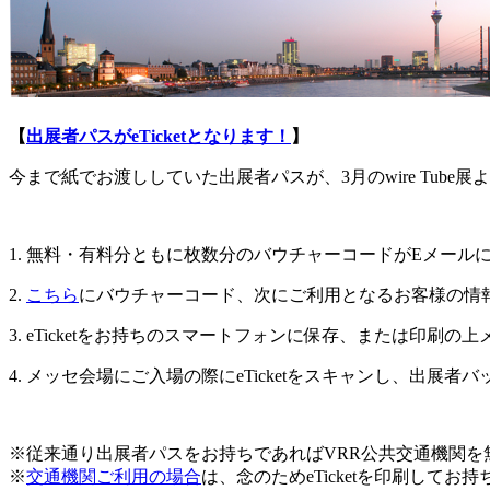
【
出展者パスがeTicketとなります！
】
今まで紙でお渡ししていた出展者パスが、3月のwire Tube展
1. 無料・有料分ともに枚数分のバウチャーコードがEメー
2.
こちら
にバウチャーコード、次にご利用となるお客様の情報を
3. eTicketをお持ちのスマートフォンに保存、または印刷
4. メッセ会場にご入場の際にeTicketをスキャンし、出展
※従来通り出展者パスをお持ちであればVRR公共交通機関を
※
交通機関ご利用の場合
は、念のためeTicketを印刷してお