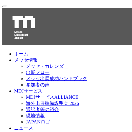
ホーム
メッセ情報
メッセ・カレンダー
出展フロー
メッセ出展成功ハンドブック
参加者の声
MDJサービス
MDJサービスALLIANCE
海外出展準備説明会 2026
通訳者等の紹介
現地情報
JAPANロゴ
ニュース