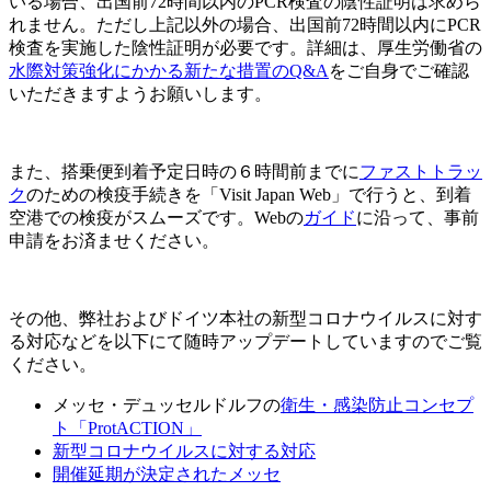
いる場合、出国前72時間以内のPCR検査の陰性証明は求めら
れません。ただし上記以外の場合、出国前72時間以内にPCR
検査を実施した陰性証明が必要です。詳細は、厚生労働省の
水際対策強化にかかる新たな措置のQ&A
をご自身でご確認
いただきますようお願いします。
また、搭乗便到着予定日時の６時間前までに
ファストトラッ
ク
のための検疫手続きを「Visit Japan Web」で行うと、到着
空港での検疫がスムーズです。Webの
ガイド
に沿って、事前
申請をお済ませください。
その他、弊社およびドイツ本社の新型コロナウイルスに対す
る対応などを以下にて随時アップデートしていますのでご覧
ください。
メッセ・デュッセルドルフの
衛生・感染防止コンセプ
ト「ProtACTION」
新型コロナウイルスに対する対応
開催延期が決定されたメッセ