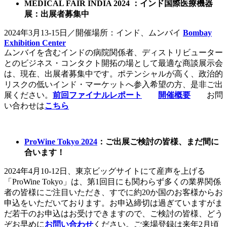
MEDICAL FAIR INDIA 2024
：
インド国際医療機器
展
：
出展者募集中
2024年3月13-15日／開催場所：インド、ムンバイ
Bombay
Exhibition Center
ムンバイを含むインドの病院関係者、ディストリビューター
とのビジネス・コンタクト開拓の場として最適な商談展示会
は、現在、出展者募集中です。ポテンシャルが高く、政治的
リスクの低いインド・マーケットへ参入希望の方、是非ご出
展ください。
前回ファイナルレポート
開催概要
お問
い合わせは
こちら
ProWine Tokyo 2024
：ご出展ご検討の皆様、まだ間に
合います！
2024年4月10-12日、東京ビッグサイトにて産声を上げる
「ProWine Tokyo」は、第1回目にも関わらず多くの業界関係
者の皆様にご注目いただき、すでに約20か国のお客様からお
申込をいただいております。お申込締切は過ぎていますがま
だ若干のお申込はお受けできますので、ご検討の皆様、どう
ぞお早めに
お問い合わせ
ください。ご来場登録は来年2月頃