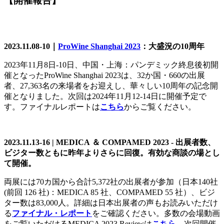
【開催報告】
2023.11.08-10｜
ProWine Shanghai 2023
：大盛況の
10
周年
2023年11月8日-10日、中国・上海：パンデミック終息後初開
催となったProWine Shanghai 2023は、32か国・660の出展
者、27,363名の来場者をお迎えし、華々しい10周年の記念開
催となりました。次回は2024年11月12-14日に開催予定で
す。ファイナルレポートは
こちら
からご覧ください。
202
3
.11.13-16 | MEDICA
＆
COMPAMED 2023 -
出展者数、
ビジター数ともに昨年よりさらに回復。有効な商談の場とし
て開催。
両展には70カ国から合計5,372社の出展者が参加（日本140社
(前回 126 社)：MEDICA 85 社、COMPAMED 55 社）、ビジ
ター数は83,000人。詳細は日本出展者の声もお読みいただけ
る
ファイナル・レポート
をご確認ください。多数の会場動画
をご覧いただけるMEDICA 2023 Reviewは
こちら
。次回開催