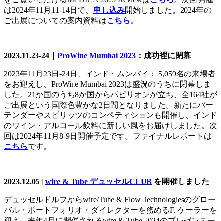
は2024年11月11-14日で、
申し込み
開始しました。2024年の
ご出展についての案内資料は
こちら
。
2023.11.23-24｜
ProWine Mumbai 2023
：成功裡に閉幕
2023年11月23日-24日、インド・ムンバイ： 5,059名の来場者
をお迎えし、ProWine Mumbai 2023は盛況のうちに閉幕しま
した。21か国のうち8か国からパビリオンが立ち、全164社が
ご出展という国際色豊かな2日間となりました。新たにバー
テンダーやスピリッツのコンペティションも開催し、インド
のワイン・アルコール飲料に新しい風をお届けしました。次
回は2024年11月8-9日開催予定です。ファイナルレポートは
こちら
です。
2023.12.05 |
wire & Tube デュッセルCLUB
を開催しました
デュッセルドルフからwire/Tube & Flow Technologiesのグロー
バル・ポートフォリオ・ダイレクターを務めるF. ケーラーを
迎え、来年4月に開催されるwire & Tube 2024のプレゼンテー