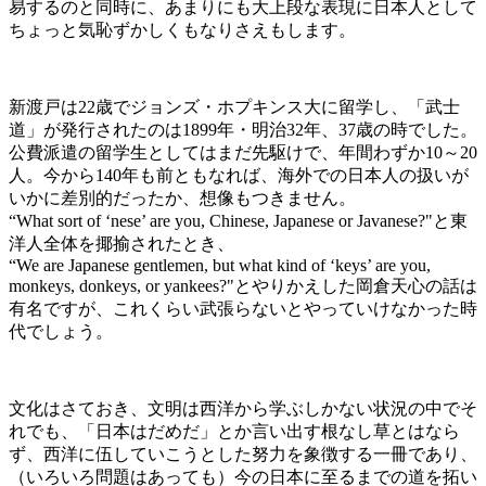
易するのと同時に、あまりにも大上段な表現に日本人として
ちょっと気恥ずかしくもなりさえもします。
新渡戸は22歳でジョンズ・ホプキンス大に留学し、「武士
道」が発行されたのは1899年・明治32年、37歳の時でした。
公費派遣の留学生としてはまだ先駆けで、年間わずか10～20
人。今から140年も前ともなれば、海外での日本人の扱いが
いかに差別的だったか、想像もつきません。
“What sort of ‘nese’ are you, Chinese, Japanese or Javanese?"と東
洋人全体を揶揄されたとき、
“We are Japanese gentlemen, but what kind of ‘keys’ are you,
monkeys, donkeys, or yankees?"とやりかえした岡倉天心の話は
有名ですが、これくらい武張らないとやっていけなかった時
代でしょう。
文化はさておき、文明は西洋から学ぶしかない状況の中でそ
れでも、「日本はだめだ」とか言い出す根なし草とはなら
ず、西洋に伍していこうとした努力を象徴する一冊であり、
（いろいろ問題はあっても）今の日本に至るまでの道を拓い