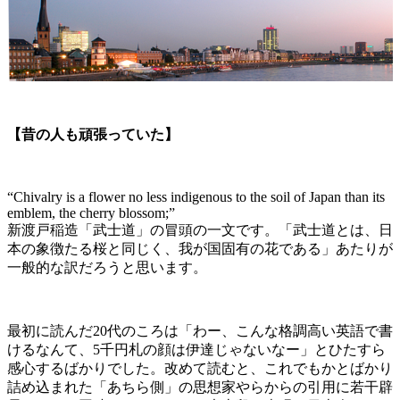
【昔の人も頑張っていた】
“Chivalry is a flower no less indigenous to the soil of Japan than its
emblem, the cherry blossom;”
新渡戸稲造「武士道」の冒頭の一文です。「武士道とは、日
本の象徴たる桜と同じく、我が国固有の花である」あたりが
一般的な訳だろうと思います。
最初に読んだ20代のころは「わー、こんな格調高い英語で書
けるなんて、5千円札の顔は伊達じゃないなー」とひたすら
感心するばかりでした。改めて読むと、これでもかとばかり
詰め込まれた「あちら側」の思想家やらからの引用に若干辟