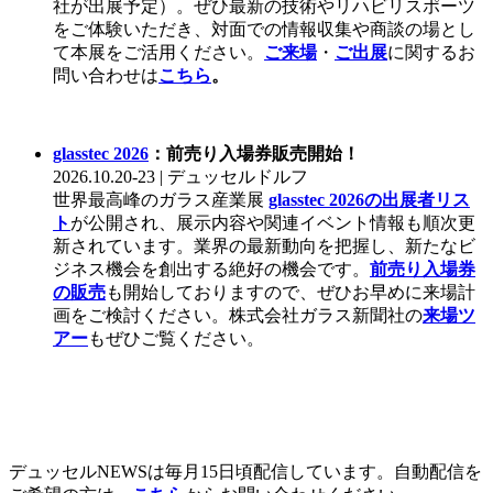
社が出展予定）。ぜひ最新の技術やリハビリスポーツ
をご体験いただき、対面での情報収集や商談の場とし
て本展をご活用ください。
ご来場
・
ご出展
に関するお
問い合わせは
こちら
。
glasstec 2026
：前売り入場券販売開始！
2026.10.20-23 | デュッセルドルフ
世界最高峰のガラス産業展
glasstec 2026の出展者リス
ト
が公開され、展示内容や関連イベント情報も順次更
新されています。業界の最新動向を把握し、新たなビ
ジネス機会を創出する絶好の機会です。
前売り入場券
の販売
も開始しておりますので、ぜひお早めに来場計
画をご検討ください。株式会社ガラス新聞社の
来場ツ
アー
もぜひご覧ください。
デュッセルNEWSは毎月15日頃配信しています。自動配信を