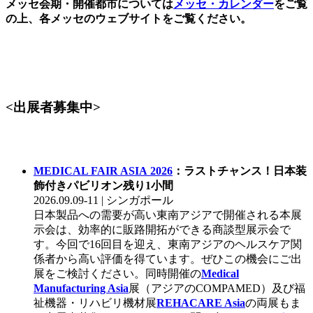
メッセ会期・開催都市については
メッセ・カレンダー
をご覧
の上、各メッセのウェブサイトをご覧ください。
<出展者募集中>
MEDICAL FAIR ASIA 2026
：ラストチャンス！日本装
飾付きパビリオン残り1小間
2026.09.09-11 | シンガポール
日本製品への需要が高い東南アジアで開催される本展
示会は、効率的に販路開拓ができる商談型展示会で
す。今回で16回目を迎え、東南アジアのヘルスケア関
係者から高い評価を得ています。ぜひこの機会にご出
展をご検討ください。同時開催の
Medical
Manufacturing Asia
展（アジアのCOMPAMED）及び福
祉機器・リハビリ機材展
REHACARE Asia
の両展もま