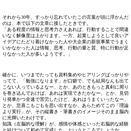
それから30年、すっかり忘れていたこの言葉が頭に浮かんだ
のは、本で以下の文章に接したときです。
「ある程度の情報と思考力さえあれば、行動することで間違
いなく解像度は上がります。一方、起業しようとして良いア
イデアにたどり着けなかった人や大企業の新規事業でうまく
いかなかった人は情報、思考、行動の量と質、特に行動が足
りなかった人が多いようです。」
確かに、いつまでたっても資料集めやヒアリングばっかりや
ってて、「勉強になります」が口癖で、でも結局なんも出て
こない人っているよなー、とか、あのときもっと真剣に周り
を巻き込んでおけば、あれは実現できたかなー、とか、見切
り発車かつ全速で苦労したけど、あれはうまくいったなー、
とか、悲喜こもごもを思い出すなか、あらためてこの「理論
より実行」が、その縦書き・筆書きのイメージそのまま脳内
に光輝いたわけです。
知識（左脳的な理解）が、感情や体感といった右脳的な経験
と結びついて初めて完成した、というところでしょうか。