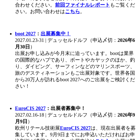
合わせください。
前回ファイナルレポート
もご覧くだ
さい。お問い合わせは
こちら
。
boot 2027
：
出展募集中！
2027.01.23-31 | デュッセルドルフ（申込〆切：
2026年6
月30日
）
出展お申し込みが今月末に迫っています。bootは業界
の国際的なハブであり、ボートやカヤックのほか、釣
り、ダイビング、サーフィンなどのマリンスポーツ、
旅のデスティネーションもご出展対象です。世界各国
から20万人が訪れるboot 2027へのご出展をご検討くだ
さい！
EuroCIS 2027
：出展者募集中！
2027.02.16-18 | デュッセルドルフ（申込〆切：
2026年9
月9日
）
欧州リテール技術展
EuroCIS 2027
は、現在出展者を募
集しています。9月9日までにお申込いただければお申