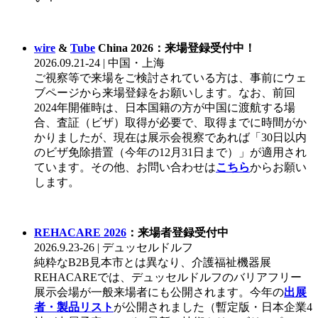
wire
&
Tube
China 2026：来場登録受付中！
2026.09.21-24 | 中国・上海
ご視察等で来場をご検討されている方は、事前にウェ
ブページから来場登録をお願いします。なお、前回
2024年開催時は、日本国籍の方が中国に渡航する場
合、査証（ビザ）取得が必要で、取得までに時間がか
かりましたが、現在は展示会視察であれば「30日以内
のビザ免除措置（今年の12月31日まで）」が適用され
ています。その他、お問い合わせは
こちら
からお願い
します。
REHACARE 2026
：来場者登録受付中
2026.9.23-26 | デュッセルドルフ
純粋なB2B見本市とは異なり、介護福祉機器展
REHACAREでは、デュッセルドルフのバリアフリー
展示会場が一般来場者にも公開されます。今年の
出展
者・製品リスト
が公開されました（暫定版・日本企業4