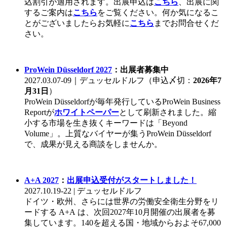
込割引が適用されます。出展申込は
こちら
、出展に関
するご案内は
こちら
をご覧ください。何か気になるこ
とがございましたらお気軽に
こちら
までお問合せくだ
さい。
ProWein Düsseldorf 2027
：出展者募集中
2027.03.07-09｜デュッセルドルフ（申込〆切：
2026年7
月31日
）
ProWein Düsseldorfが毎年発行しているProWein Business
Reportが
ホワイトペーパー
として刷新されました。縮
小する市場を生き抜くキーワードは「Beyond
Volume」。上質なバイヤーが集うProWein Düsseldorf
で、成果が見える商談をしませんか。
A+A 2027
：
出展申込受付がスタートしました！
2027.10.19-22 | デュッセルドルフ
ドイツ・欧州、さらには世界の労働安全衛生分野をリ
ードする A+A は、次回2027年10月開催の出展者を募
集しています。140を超える国・地域からおよそ67,000