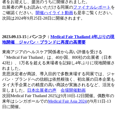
者をお迎えし、盛況のうちに開催されました。
出展者の声もお読みいただける同展の
ファイナルレポート
を
ご確認ください。
開催ハイライト動画
も是非ご覧ください。
次回は2024年9月25日-28日に開催されます。
2023.09.13-15 |
バンコク：
Medical Fair Thailand 4年ぶりの現
地開催 ジャパン・ブランドに再度の高需要
東南アジアのヘルスケア関係者から高い評価を受ける
「Medical Fair Thailand」は、40か国、800社の出展者（日本
42社）、1万名を超える来場者を記録し4年ぶりに現地開催さ
れました。
意思決定者が商談、導入目的で多数来場する同展では、ジャ
パン・ブランドへの信頼は依然根強く、初出展の日本企業も
タイ大手企業との精度の高い商談が実施されるなど、活況を
呈しました。
日本出展者の声
会場開催動画
次回Medical Fair Thailand 2025は9月10日-12日開催。偶数年の
来年はシンガポールでの
Medical Fair Asia 2024
が9月11日-13
日に開催。