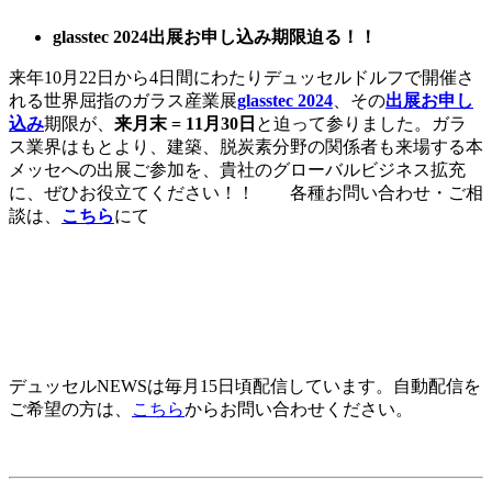
glasstec 2024
出展お申し込み期限迫る！！
来年10月22日から4日間にわたりデュッセルドルフで開催さ
れる世界屈指のガラス産業展
glasstec 2024
、その
出展お申し
込み
期限が、
来月末
= 11
月
30
日
と迫って参りました。ガラ
ス業界はもとより、建築、脱炭素分野の関係者も来場する本
メッセへの出展ご参加を、貴社のグローバルビジネス拡充
に、ぜひお役立てください！！ 各種お問い合わせ・ご相
談は、
こちら
にて
デュッセルNEWSは毎月15日頃配信しています。自動配信を
ご希望の方は、
こちら
からお問い合わせください。