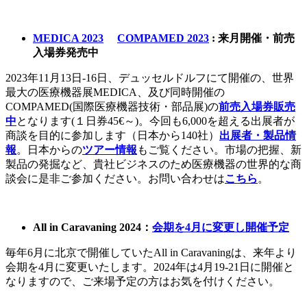
MEDICA 2023
COMPAMED 2023
: 来月開催・前売
入場券発売中
2023年11月13日-16日、デュッセルドルフにて開催の、世界
最大の医療機器展MEDICA、及び同時開催の
COMPAMED(国際医療機器技術・部品展)の
前売入場券販売
中
となります(１日券45€～)。今回も6,000を超える出展者が
商談を目的に参加します（日本から140社）
出展者・製品情
報
。日本からの
ツアー情報
もご覧ください。市場の把握、新
製品の発掘など、貴社ビジネスのため医療機器の世界的な商
談会に是非ご参加ください。お問い合わせは
こちら
。
All in Caravaning 2024
：
会期を4月に変更し開催予定
毎年6月に北京で開催していたAll in Caravaningは、来年より
会期を4月に変更いたします。2024年は4月19-21日に開催と
なりますので、ご来場予定の方はお気を付けください。