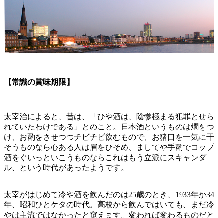
【常識の賞味期限】
太宰治によると、昔は、「ひや酒は、陰惨極まる犯罪とせら
れていたわけである」とのこと。日本酒というものは燗をつ
け、お酌をさせつつチビチビ飲むもので、お猪口を一気に干
そうものなら心ある人は眉をひそめ、ましてや手酌でコップ
酒をぐいっといこうものならこれはもう立派にスキャンダ
ル、という時代があったようです。
太宰がはじめて冷や酒を飲んだのは25歳のとき、1933年か34
年、昭和ひとケタの時代。高校から飲んではいても、まだ冷
やは主流ではなかったと窺えます。変われば変わるものだと