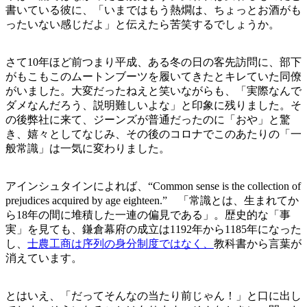
書いている彼に、「いまではもう熱燗は、ちょっとお酒がも
ったいない感じだよ」と伝えたら苦笑するでしょうか。
さて10年ほど前つまり平成、ある冬の日の客先訪問に、部下
がもこもこのムートンブーツを履いてきたとキレていた同僚
がいました。大変だったねえと笑いながらも、「実際なんで
ダメなんだろう、説明難しいよな」と印象に残りました。そ
の後弊社に来て、ジーンズが普通だったのに「おや」と驚
き、嬉々としてなじみ、その後のコロナでこのあたりの「一
般常識」は一気に変わりました。
アインシュタインによれば、“Common sense is the collection of
prejudices acquired by age eighteen.” 「常識とは、生まれてか
ら18年の間に堆積した一連の偏見である」。歴史的な「事
実」を見ても、鎌倉幕府の成立は1192年から1185年になった
し、
士農工商は序列の身分制度ではなく、
教科書から言葉が
消えています。
とはいえ、「だってそんなの当たり前じゃん！」と口に出し