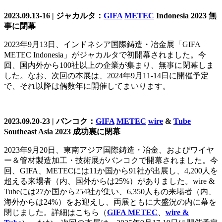
2023.09.13-16 |
ジャカルタ：
GIFA
METEC
Indonesia 2023
無
事に閉幕
2023年9月13日、インドネシア国際鋳造・冶金展「GIFA
METEC Indonesia」がジャカルタで初開幕されました。今
回、国内外から100社以上の企業が集まり、無事に閉幕しま
した。なお、次回の本展は、2024年9月11-14日に開催予定
で、それ以降は偶数年に開催してまいります。
2023.09.20-23 |
バンコク：
GIFA
METEC
wire
&
Tube
Southeast Asia 2023
成功裏に閉幕
2023年9月20日、東南アジア国際鋳造・冶金、およびワイヤ
ー＆管材製造加工・技術展がバンコクで開幕されました。今
回、GIFA、METECには11か国から91社が出展し、4,200人を
超える来場者（内、国外からは25%）がありました。wire &
Tubeには27か国から254社が集い、6,350人もの来場者（内、
海外からは24%）をお迎えし、両展ともに大盛況の内に幕を
閉じました。詳細はこちら（
GIFA METEC
、
wire &