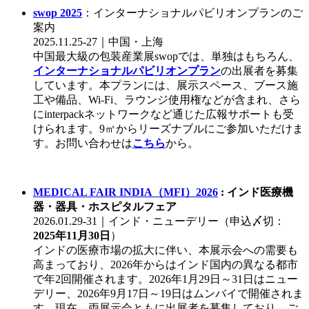
swop 2025
：インターナショナルパビリオンプランのご
案内
2025.11.25-27｜中国・上海
中国最大級の包装産業展swopでは、単独はもちろん、
インターナショナルパビリオンプラン
の出展者を募集
しています。本プランには、展示スペース、ブース施
工や備品、Wi-Fi、ラウンジ使用権などが含まれ、さら
にinterpackネットワークなど通じた広報サポートも受
けられます。9㎡からリーズナブルにご参加いただけま
す。お問い合わせは
こちら
から。
MEDICAL FAIR INDIA（MFI）2026
: インド医療機
器・器具・ホスピタルフェア
2026.01.29-31｜インド・ニューデリー（申込〆切：
2025年11月30日
）
インドの医療市場の拡大に伴い、本展示会への需要も
高まっており、2026年からはインド国内の異なる都市
で年2回開催されます。
2026年1月29日～31日はニュー
デリー、2026年9月17日～19日はムンバイで開催されま
す。
現在、両展示会ともに出展者を募集しており、
ご