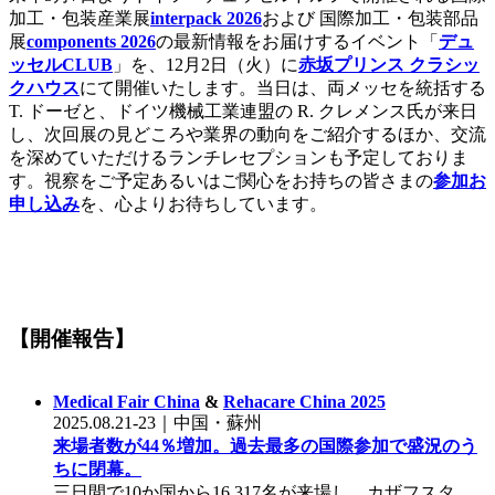
加工・包装産業展
interpack 2026
および 国際加工・包装部品
展
components 2026
の最新情報をお届けするイベント「
デュ
ッセルCLUB
」を、12月2日（火）に
赤坂プリンス クラシッ
クハウス
にて開催いたします。当日は、両メッセを統括する
T. ドーゼと、ドイツ機械工業連盟の R. クレメンス氏が来日
し、次回展の見どころや業界の動向をご紹介するほか、交流
を深めていただけるランチレセプションも予定しておりま
す。視察をご予定あるいはご関心をお持ちの皆さまの
参加お
申し込み
を、心よりお待ちしています。
【開催報告】
Medical Fair China
&
Rehacare China 2025
2025.08.21-23｜中国・蘇州
来場者数が44％増加。過去最多の国際参加で盛況のう
ちに閉幕。
三日間で10か国から16,317名が来場し、カザフスタ