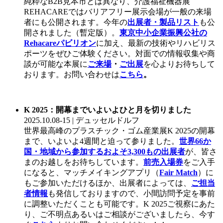
純粋なB2B見本市とは異なり、介護福祉機器展
REHACAREではバリアフリー展示会場が一般の来場
者にも公開されます。今年の
出展者・製品リスト
も公
開されました（暫定版）。
東京中小企業振興公社の
Rehacareパビリオン
に加え、最新の技術やリハビリス
ポーツをぜひご体験ください。対面での情報収集や商
談が可能な本展に
ご来場
・
ご出展
を心よりお待ちして
おります。お問い合わせは
こちら
。
K 2025：開幕までいよいよひと月を切りました
2025.10.08-15 | デュッセルドルフ
世界最高峰のプラスチック・ゴム産業展K 2025の開幕
まで、いよいよ4週間と迫って参りました。
世界66か
国・地域から参加するおよそ3,300もの出展者
が、皆さ
まのお越しをお待ちしています。
前売入場券
をご入手
になると、マッチメイキングアプリ（
Fair Match
）に
もご参加いただけるほか、出展者によっては、
ご担当
者情報
も発信しておりますので、小間訪問予定を事前
に調整いただくことも可能です。K 2025ご視察にあた
り、ご不明点あるいはご相談がございましたら、今す