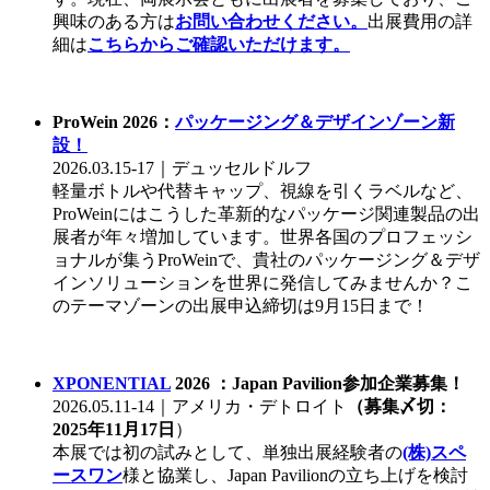
興味のある方は
お問い合わせください。
出展費用の詳
細は
こちらからご確認いただけます。
ProWein 2026：
パッケージング＆デザインゾーン新
設！
2026.03.15-17｜デュッセルドルフ
軽量ボトルや代替キャップ、視線を引くラベルなど、
ProWeinにはこうした革新的なパッケージ関連製品の出
展者が年々増加しています。世界各国のプロフェッシ
ョナルが集うProWeinで、貴社のパッケージング＆デザ
インソリューションを世界に発信してみませんか？こ
のテーマゾーンの出展申込締切は9月15日まで！
XPONENTIAL
2026 ：Japan Pavilion参加企業募集！
2026.05.11-14｜アメリカ・デトロイト
（募集〆切：
2025年11月17日
）
本展では初の試みとして、単独出展経験者の
(株)スペ
ースワン
様と協業し、Japan Pavilionの立ち上げを検討