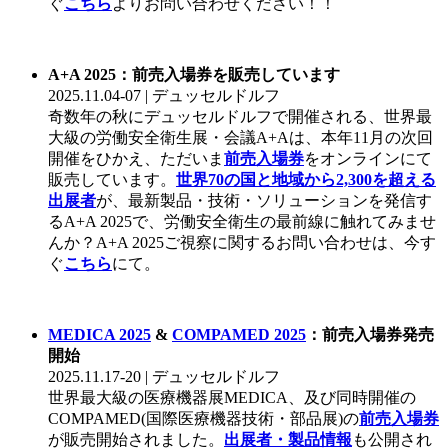
ぐ
こちら
よりお問い合わせください！！
A+A 2025：前売入場券を販売しています
2025.11.04-07 | デュッセルドルフ
奇数年の秋にデュッセルドルフで開催される、世界最
大級の労働安全衛生展・会議A+Aは、本年11月の次回
開催をひかえ、ただいま
前売入場券
をオンラインにて
販売しています。
世界70の国と地域から2,300を超える
出展者
が、最新製品・技術・ソリューションを発信す
るA+A 2025で、労働安全衛生の最前線に触れてみませ
んか？A+A 2025ご視察に関するお問い合わせは、今す
ぐ
こちら
にて。
MEDICA 2025
&
COMPAMED 2025
：前売入場券発売
開始
2025.11.17-20 | デュッセルドルフ
世界最大級の医療機器展MEDICA、及び同時開催の
COMPAMED(国際医療機器技術・部品展)の
前売入場券
が販売開始されました。
出展者・製品情報
も公開され