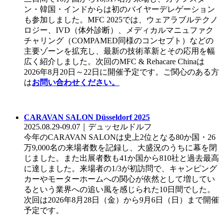
ン・韓国・インドからは初のバイヤーデレゲーション
も参加しました。MFC 2025では、ウェアラブルテクノ
ロジー、IVD（体外診断）、メディカルマニュファク
チャリング（COMPAMED同様のコンセプト）などの
主要ゾーンを拡充し、最新の技術革新とその応用を幅
広く紹介しました。次回のMFC & Rehacare Chinaは
2026年8月20日～22日に開催予定です。ご関心のある方
は
お問い合わせください。
CARAVAN SALON Düsseldorf 2025
2025.08.29-09.07｜デュッセルドルフ
今年のCARAVAN SALONは史上2位となる80か国・26
万9,000名の来場者数を記録し、大盛況のうちに幕を閉
じました。また出展者数も41か国から810社と過去最高
に達しました。来場者の1/3が初訪問で、キャンピング
カーやモーターホームへの関心が依然として増してい
るという業界への追い風を感じられた10日間でした。
次回は2026年8月28日（金）から9月6日（日）まで開催
予定です。