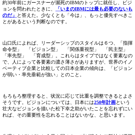
約30年前にガースナーが瀕死のIBMのトップに就任し、ビジ
ョンを問われたときに、
「いまのIBMには最も必要のないも
のだ」
と答えた。少なくとも「今は」、もっと優先すべきこ
とがあるという判断なのです。
山口氏によれば、リーダーシップのスタイルは６つ、「指揮
命令型」 「ビジョン型」 「関係重視型」 「民主型」
「率先型」 「育成型」。これらはタイプではなく要素なの
で、人によって各要素の濃さ薄さがありますが、世界のイノ
ベーティブ企業と比較しての日本企業の傾向は、「ビジョン
が弱い・率先垂範が強い」とのこと。
もろもろ整理すると、状況に応じて比重を調整できるとよさ
そうです。ビジョンについては、日本には
250年計画
という
壮大なビジョンを描いた松下幸之助がいたことを忘れずにい
れば、その重要性を忘れることはないかな、と思います。