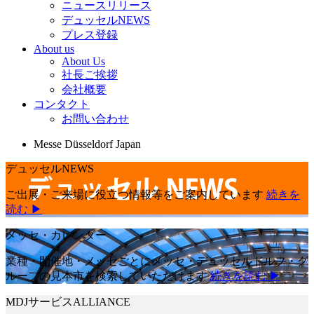
ニュースリリース
デュッセルNEWS
プレス登録
About us
About Us
社長ご挨拶
会社概要
コンタクト
お問い合わせ
Messe Düsseldorf Japan
デュッセルNEWS
ご出展・ご来場に役立つ情報等をご案内しています
続きを
読む ▶
メッセ・カレンダー
業種・開催地・メッセごとにメッセ・デュッセルドルフ・グ
ループの見本市を検索していただけます
続きを読む ▶
MDJサービスALLIANCE