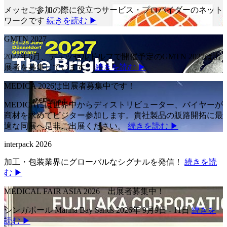
メッセご参加の際に役立つサービス・プロバイダーのネット
ワークです
続きを読む ▶
GMTN 2027
2027年6月、デュッセルドルフで開催予定のGMTN 2027は出
展者を募集しています。
続きを読む ▶
MEDICA 2026は出展者募集中です！
MEDICAには世界中からディストリビューター、バイヤーが
商材を求めてビジター参加します。貴社製品の販路開拓に最
適な同展へ是非ご出展ください。
続きを読む ▶
interpack 2026
加工・包装業界にグローバルなシグナルを発信！
続きを読
む ▶
MEDICAL FAIR ASIA 2026 出展者募集中！
シンガポール Marina Bay Sands 2026年 9月9日 - 11日
続きを
読む ▶