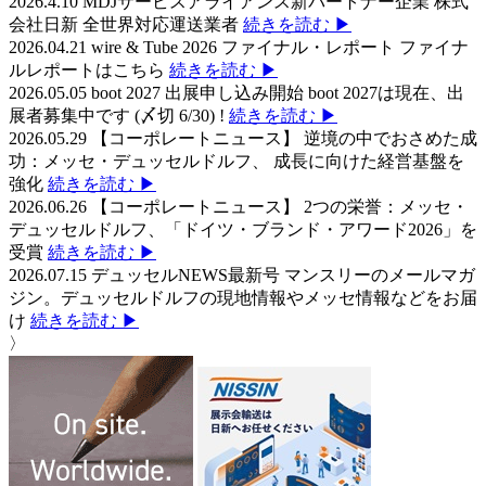
2026.4.10
MDJサービスアライアンス新パートナー企業 株式
会社日新
全世界対応運送業者
続きを読む ▶
2026.04.21
wire & Tube 2026 ファイナル・レポート
ファイナ
ルレポートはこちら
続きを読む ▶
2026.05.05
boot 2027 出展申し込み開始
boot 2027は現在、出
展者募集中です (〆切 6/30) !
続きを読む ▶
2026.05.29
【コーポレートニュース】
逆境の中でおさめた成
功：メッセ・デュッセルドルフ、 成長に向けた経営基盤を
強化
続きを読む ▶
2026.06.26
【コーポレートニュース】
2つの栄誉：メッセ・
デュッセルドルフ、「ドイツ・ブランド・アワード2026」を
受賞
続きを読む ▶
2026.07.15
デュッセルNEWS最新号
マンスリーのメールマガ
ジン。デュッセルドルフの現地情報やメッセ情報などをお届
け
続きを読む ▶
〉