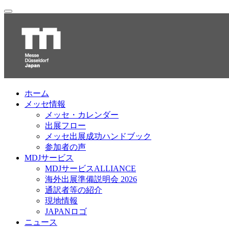
ホーム
メッセ情報
メッセ・カレンダー
出展フロー
メッセ出展成功ハンドブック
参加者の声
MDJサービス
MDJサービスALLIANCE
海外出展準備説明会 2026
通訳者等の紹介
現地情報
JAPANロゴ
ニュース