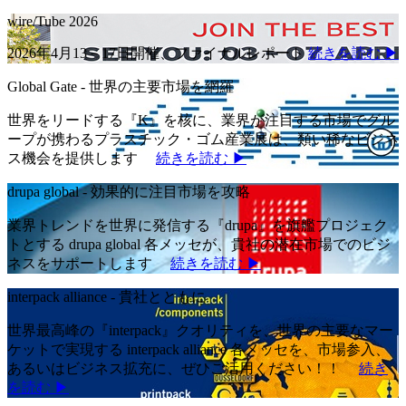
wire/Tube 2026
2026年4月13－17日開催、ファイナルレポート
続きを読む ▶
Global Gate - 世界の主要市場を網羅
世界をリードする『K』を核に、業界が注目する市場でグル
ープが携わるプラスチック・ゴム産業展は、類い稀なビジネ
ス機会を提供します
続きを読む ▶
drupa global - 効果的に注目市場を攻略
業界トレンドを世界に発信する『drupa』を旗艦プロジェク
トとする drupa global 各メッセが、貴社の潜在市場でのビジ
ネスをサポートします
続きを読む ▶
interpack alliance - 貴社とともに
世界最高峰の『interpack』クオリティを、世界の主要なマー
ケットで実現する interpack alliance 各メッセを、市場参入、
あるいはビジネス拡充に、ぜひご活用ください！！
続き
を読む ▶