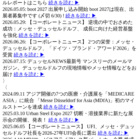
ルレポートはこちら
続きを読む ▶
2026.05.05:
boot 2027 出展申し込み開始
boot 2027は現在、出
展者募集中です (〆切 6/30) !
続きを読む ▶
2026.05.29:
【コーポレートニュース】
逆境の中でおさめた
成功：メッセ・デュッセルドルフ、 成長に向けた経営基盤
を強化
続きを読む ▶
2026.06.26:
【コーポレートニュース】
2つの栄誉：メッセ・
デュッセルドルフ、「ドイツ・ブランド・アワード2026」を
受賞
続きを読む ▶
2026.07.15:
デュッセルNEWS最新号
マンスリーのメールマ
ガジン。デュッセルドルフの現地情報やメッセ情報などをお
届け
続きを読む ▶
〉
〈
2024.09.11
アジア開催の7つの医療・介護展を「MEDICARE
ASIA」に統合
「Messe Düsseldorf for Asia (MDfA)」初のマイ
ルストーンを達成
続きを読む ▶
2025.03.10
Urban Steel Expo 2027
切断・溶接業界に新たな展
示会の開催、発表！
続きを読む ▶
2025.06.05
【コーポレートニュース】
UFI、メッセ・デュッ
セルドルフ社長を2026-27年UFI会長に選出
続きを読む ▶